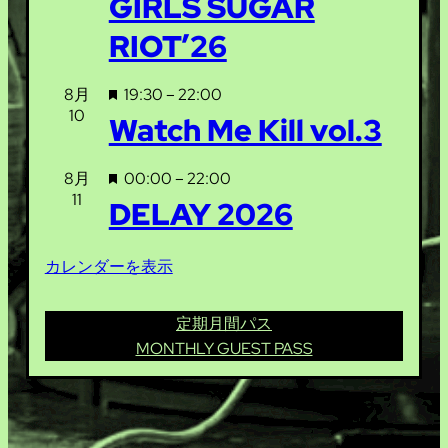
GIRLS SUGAR
RIOT’26
注
8月
19:30
–
22:00
10
目
Watch Me Kill vol.3
注
8月
00:00
–
22:00
11
目
DELAY 2026
カレンダーを表示
定期月間パス
MONTHLY GUEST PASS