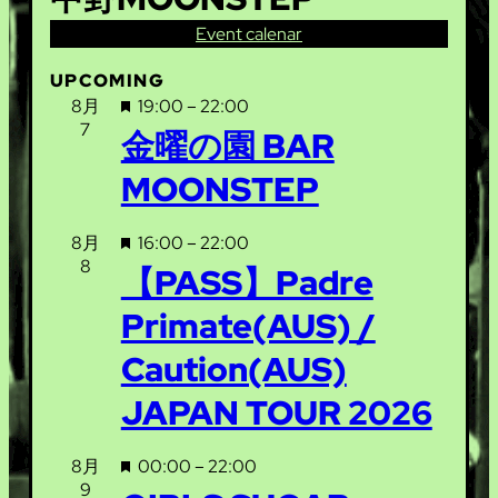
Event calenar
UPCOMING
注
8月
19:00
–
22:00
7
目
金曜の園 BAR
MOONSTEP
注
8月
16:00
–
22:00
8
目
【PASS】Padre
Primate(AUS) /
Caution(AUS)
JAPAN TOUR 2026
注
8月
00:00
–
22:00
9
目