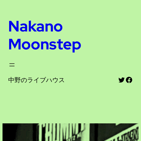
内
容
Nakano
を
ス
Moonstep
キ
ッ
プ
Twitte
Fac
中野のライブハウス