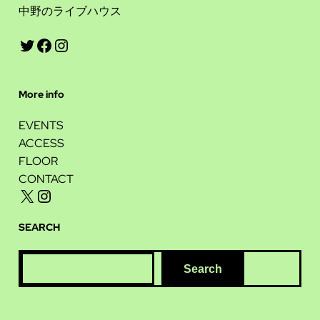
中野のライブハウス
Twitter
Facebook
Instagram
More info
EVENTS
ACCESS
FLOOR
CONTACT
X
Instagram
SEARCH
S
Search
e
a