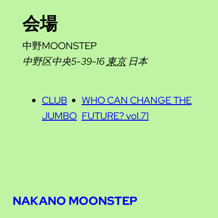
会場
中野MOONSTEP
中野区中央5-39-16
東京
日本
CLUB
WHO CAN CHANGE THE
JUMBO
FUTURE? vol.71
NAKANO MOONSTEP