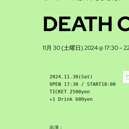
DEATH C
11月 30 (土曜日) 2024 @ 17:30
–
2
2024.11.30(Sat)

OPEN 17:30 / START18:00

TICKET 2500yen

+1 Drink 600yen
出演：
