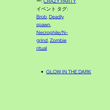
ー:
CRAZY PARTY
イベント タグ:
Brob
,
Deadly
spawn
,
Necrophile/N-
grind
,
Zombie
ritual
GLOW IN THE DARK