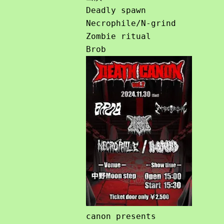
Deadly spawn

Necrophile/N-grind

Zombie ritual

canon presents
