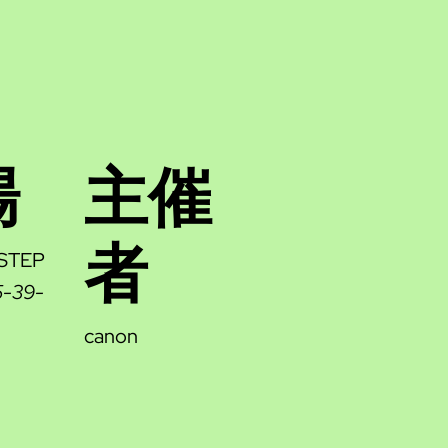
場
主催
者
TEP
39-
canon