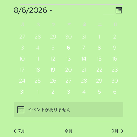
イ
イ
イ
8/6/2026
検
カ
索
日
ベ
ベ
レ
ベ
イ
月
月曜日
火
火曜日
水
水曜日
木
木曜日
金
金曜日
土
土曜日
日
日曜日
ン
付
ン
ン
ン
ダ
ベ
0
0
0
0
0
0
0
27
28
29
30
31
1
2
を
ー
ト
イ
イ
イ
イ
イ
イ
イ
ト
0
0
0
0
0
0
0
ト
3
4
5
6
7
8
9
選
ン
表
ベ
ベ
ベ
ベ
ベ
ベ
ベ
イ
イ
イ
イ
イ
イ
イ
ビ
示
0
0
0
0
0
0
0
10
11
12
13
14
15
16
択
を
ン
ン
ン
ン
ン
ン
ン
ト
ベ
ベ
ベ
ベ
ベ
ベ
ベ
イ
イ
イ
イ
イ
イ
イ
ュ
ト
0
ト
0
ト
0
ト
0
ト
0
0
ト
0
ト
17
18
19
20
21
22
23
ン
ン
ン
ン
ン
ン
ン
検
ベ
ベ
ベ
ベ
ベ
ベ
ベ
の
イ
イ
イ
イ
イ
イ
イ
ー
0
ト
0
ト
0
ト
0
ト
0
ト
0
ト
0
ト
24
25
26
27
28
29
30
ン
ン
ン
ン
ン
ン
ン
ベ
ベ
ベ
ベ
ベ
ベ
ベ
索
イ
イ
イ
イ
イ
イ
イ
カ
ト
0
ト
0
ト
0
ト
0
ト
0
ト
0
ト
0
31
1
2
3
4
5
6
ナ
ン
ン
ン
ン
ン
ン
ン
ベ
ベ
ベ
ベ
ベ
ベ
ベ
イ
イ
イ
イ
イ
イ
イ
し
レ
ト
ト
ト
ト
ト
ト
ト
ビ
ン
ン
ン
ン
ン
ン
ン
ベ
ベ
ベ
ベ
ベ
ベ
ベ
イベントがありません
Notice
て
ト
ト
ト
ト
ト
ト
ト
ン
ゲ
ン
ン
ン
ン
ン
ン
ン
ト
ト
ト
ト
ト
ト
ト
ナ
ー
ダ
7月
今月
9月