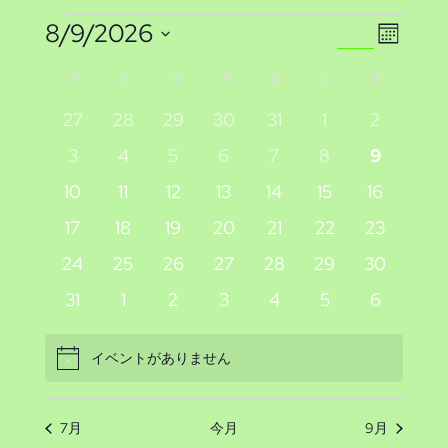
イ
イ
イ
8/9/2026
検
カ
索
日
ベ
ベ
レ
ベ
イ
月
月曜日
火
火曜日
水
水曜日
木
木曜日
金
金曜日
土
土曜日
日
日曜日
ン
付
ン
ン
ン
ダ
ベ
0
0
0
0
0
0
0
27
28
29
30
31
1
2
を
ー
ト
イ
イ
イ
イ
イ
イ
イ
ト
0
0
0
0
0
0
0
ト
3
4
5
6
7
8
9
選
ン
表
ベ
ベ
ベ
ベ
ベ
ベ
ベ
イ
イ
イ
イ
イ
イ
イ
ビ
示
0
0
0
0
0
0
0
10
11
12
13
14
15
16
択
を
ン
ン
ン
ン
ン
ン
ン
ト
ベ
ベ
ベ
ベ
ベ
ベ
ベ
イ
イ
イ
イ
イ
イ
イ
ュ
ト
0
ト
0
ト
0
ト
0
ト
0
0
ト
0
ト
17
18
19
20
21
22
23
ン
ン
ン
ン
ン
ン
ン
検
ベ
ベ
ベ
ベ
ベ
ベ
ベ
の
イ
イ
イ
イ
イ
イ
イ
ー
0
ト
0
ト
0
ト
0
ト
0
ト
0
ト
0
ト
24
25
26
27
28
29
30
ン
ン
ン
ン
ン
ン
ン
ベ
ベ
ベ
ベ
ベ
ベ
ベ
索
イ
イ
イ
イ
イ
イ
イ
カ
ト
0
ト
0
ト
0
ト
0
ト
0
ト
0
ト
0
31
1
2
3
4
5
6
ナ
ン
ン
ン
ン
ン
ン
ン
ベ
ベ
ベ
ベ
ベ
ベ
ベ
イ
イ
イ
イ
イ
イ
イ
し
レ
ト
ト
ト
ト
ト
ト
ト
ビ
ン
ン
ン
ン
ン
ン
ン
ベ
ベ
ベ
ベ
ベ
ベ
ベ
イベントがありません
Notice
て
ト
ト
ト
ト
ト
ト
ト
ン
ゲ
ン
ン
ン
ン
ン
ン
ン
ト
ト
ト
ト
ト
ト
ト
ナ
ー
ダ
7月
今月
9月