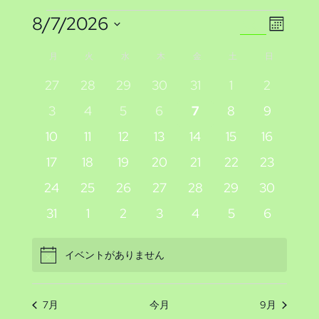
イ
イ
イ
8/7/2026
検
カ
索
日
ベ
ベ
レ
ベ
イ
月
月曜日
火
火曜日
水
水曜日
木
木曜日
金
金曜日
土
土曜日
日
日曜日
ン
付
ン
ン
ン
ダ
ベ
0
0
0
0
0
0
0
27
28
29
30
31
1
2
を
ー
ト
イ
イ
イ
イ
イ
イ
イ
ト
0
0
0
0
0
0
0
ト
3
4
5
6
7
8
9
選
ン
表
ベ
ベ
ベ
ベ
ベ
ベ
ベ
イ
イ
イ
イ
イ
イ
イ
ビ
示
0
0
0
0
0
0
0
10
11
12
13
14
15
16
択
を
ン
ン
ン
ン
ン
ン
ン
ト
ベ
ベ
ベ
ベ
ベ
ベ
ベ
イ
イ
イ
イ
イ
イ
イ
ュ
ト
0
ト
0
ト
0
ト
0
ト
0
0
ト
0
ト
17
18
19
20
21
22
23
ン
ン
ン
ン
ン
ン
ン
検
ベ
ベ
ベ
ベ
ベ
ベ
ベ
の
イ
イ
イ
イ
イ
イ
イ
ー
0
ト
0
ト
0
ト
0
ト
0
ト
0
ト
0
ト
24
25
26
27
28
29
30
ン
ン
ン
ン
ン
ン
ン
ベ
ベ
ベ
ベ
ベ
ベ
ベ
索
イ
イ
イ
イ
イ
イ
イ
カ
ト
0
ト
0
ト
0
ト
0
ト
0
ト
0
ト
0
31
1
2
3
4
5
6
ナ
ン
ン
ン
ン
ン
ン
ン
ベ
ベ
ベ
ベ
ベ
ベ
ベ
イ
イ
イ
イ
イ
イ
イ
し
レ
ト
ト
ト
ト
ト
ト
ト
ビ
ン
ン
ン
ン
ン
ン
ン
ベ
ベ
ベ
ベ
ベ
ベ
ベ
イベントがありません
Notice
て
ト
ト
ト
ト
ト
ト
ト
ン
ゲ
ン
ン
ン
ン
ン
ン
ン
ト
ト
ト
ト
ト
ト
ト
ナ
ー
ダ
7月
今月
9月