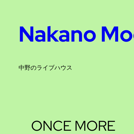
Nakano Mo
中野のライブハウス
ONCE MORE