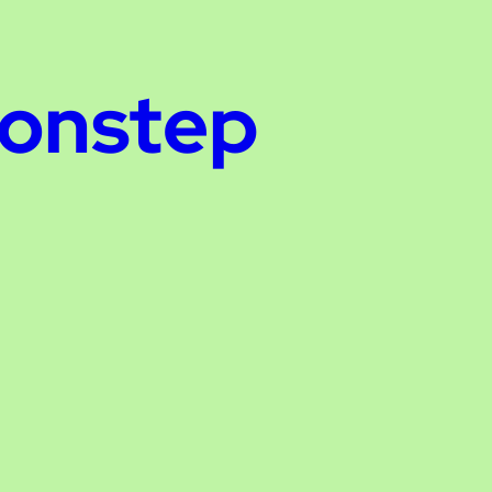
onstep