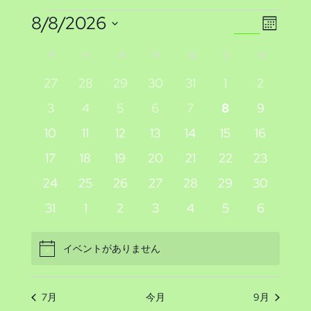
イ
イ
イ
8/8/2026
検
カ
索
日
ベ
ベ
レ
ベ
イ
月
月曜日
火
火曜日
水
水曜日
木
木曜日
金
金曜日
土
土曜日
日
日曜日
ン
付
ン
ン
ン
ダ
ベ
0
0
0
0
0
0
0
27
28
29
30
31
1
2
を
ー
ト
イ
イ
イ
イ
イ
イ
イ
ト
0
0
0
0
0
0
0
ト
3
4
5
6
7
8
9
選
ン
表
ベ
ベ
ベ
ベ
ベ
ベ
ベ
イ
イ
イ
イ
イ
イ
イ
ビ
示
0
0
0
0
0
0
0
10
11
12
13
14
15
16
択
を
ン
ン
ン
ン
ン
ン
ン
ト
ベ
ベ
ベ
ベ
ベ
ベ
ベ
イ
イ
イ
イ
イ
イ
イ
ュ
ト
0
ト
0
ト
0
ト
0
ト
0
0
ト
0
ト
17
18
19
20
21
22
23
ン
ン
ン
ン
ン
ン
ン
検
ベ
ベ
ベ
ベ
ベ
ベ
ベ
の
イ
イ
イ
イ
イ
イ
イ
ー
0
ト
0
ト
0
ト
0
ト
0
ト
0
ト
0
ト
24
25
26
27
28
29
30
ン
ン
ン
ン
ン
ン
ン
ベ
ベ
ベ
ベ
ベ
ベ
ベ
索
イ
イ
イ
イ
イ
イ
イ
カ
ト
0
ト
0
ト
0
ト
0
ト
0
ト
0
ト
0
31
1
2
3
4
5
6
ナ
ン
ン
ン
ン
ン
ン
ン
ベ
ベ
ベ
ベ
ベ
ベ
ベ
イ
イ
イ
イ
イ
イ
イ
し
レ
ト
ト
ト
ト
ト
ト
ト
ビ
ン
ン
ン
ン
ン
ン
ン
ベ
ベ
ベ
ベ
ベ
ベ
ベ
イベントがありません
Notice
て
ト
ト
ト
ト
ト
ト
ト
ン
ゲ
ン
ン
ン
ン
ン
ン
ン
ト
ト
ト
ト
ト
ト
ト
ナ
ー
ダ
7月
今月
9月