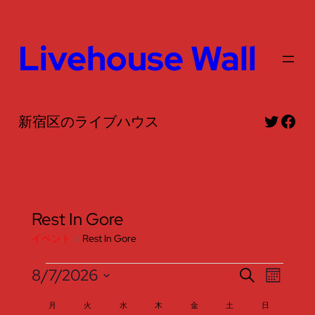
Livehouse Wall
Twitte
Fac
新宿区のライブハウス
Rest In Gore
イベント
Rest In Gore
イ
イ
イ
8/7/2026
検
カ
索
日
レ
ベ
ベ
ベ
イ
月
月曜日
火
火曜日
水
水曜日
木
木曜日
金
金曜日
土
土曜日
日
日曜日
ン