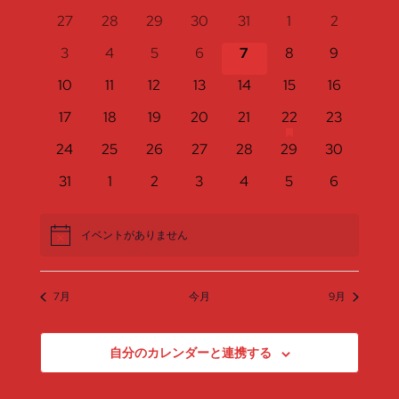
付
ン
ダ
ン
ン
0
0
0
0
0
0
0
27
28
29
30
31
1
2
ベ
を
ー
イ
イ
イ
イ
イ
イ
イ
ト
0
0
0
0
0
0
0
3
4
5
6
7
8
9
ト
表
ト
選
ン
ベ
ベ
ベ
ベ
ベ
ベ
ベ
イ
イ
イ
イ
イ
イ
イ
示
ビ
ン
0
ン
0
ン
0
ン
0
0
ン
0
ン
0
ン
10
11
12
13
14
15
16
択
ベ
ベ
ベ
ベ
ベ
ベ
ベ
を
ト
ト
イ
ト
イ
ト
イ
ト
イ
イ
ト
イ
ト
イ
ト
has
0
ン
0
ン
0
ン
0
ン
0
ン
1
ン
0
ン
17
18
19
20
21
22
23
ュ
ベ
ベ
ベ
ベ
ベ
ベ
ベ
検
の
イ
ト
イ
ト
イ
ト
イ
ト
イ
ト
イ
ト
イ
ト
featured
0
ン
0
ン
0
ン
0
ン
0
ン
0
ン
0
ン
24
25
26
27
28
29
30
ー
ベ
ベ
ベ
ベ
ベ
ベ
ベ
イ
イ
ト
イ
ト
イ
ト
イ
ト
イ
ト
イ
ト
イ
ト
索
カ
ン
0
ン
0
ン
0
ン
0
ン
0
ン
0
ン
0
31
1
2
3
4
5
6
ベ
ナ
ベ
ベ
ベ
ベ
ベ
ベ
ベ
ト
イ
ト
イ
ト
イ
ト
イ
ト
イ
ト
イ
ト
イ
ン
し
ン
ン
ン
ン
ン
ン
ン
レ
ビ
ベ
ベ
ベ
ベ
ベ
ベ
ベ
ト
ト
ト
ト
ト
ト
ト
ト
イベントがありません
Notice
ン
ン
ン
ン
ン
ン
ン
て
ン
ゲ
ト
ト
ト
ト
ト
ト
ト
ナ
ダ
ー
7月
今月
9月
ビ
シ
ー
自分のカレンダーと連携する
ョ
ゲ