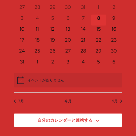
付
ン
ダ
ン
ン
0
0
0
0
0
0
0
27
28
29
30
31
1
2
ベ
を
ー
イ
イ
イ
イ
イ
イ
イ
ト
0
0
0
0
0
0
0
3
4
5
6
7
8
9
表
ト
ト
選
ン
ベ
ベ
ベ
ベ
ベ
ベ
ベ
イ
イ
イ
イ
イ
イ
イ
示
ビ
ン
0
ン
0
ン
0
ン
0
0
ン
0
ン
0
ン
10
11
12
13
14
15
16
択
ベ
ベ
ベ
ベ
ベ
ベ
ベ
を
ト
ト
イ
ト
イ
ト
イ
ト
イ
イ
ト
イ
ト
イ
ト
0
ン
0
ン
0
ン
0
ン
0
ン
0
ン
0
ン
17
18
19
20
21
22
23
ュ
ベ
ベ
ベ
ベ
ベ
ベ
ベ
検
の
イ
ト
イ
ト
イ
ト
イ
ト
イ
ト
イ
ト
イ
ト
0
ン
0
ン
0
ン
0
ン
0
ン
0
ン
0
ン
24
25
26
27
28
29
30
ー
ベ
ベ
ベ
ベ
ベ
ベ
ベ
イ
ト
イ
ト
イ
ト
イ
ト
イ
ト
イ
ト
イ
ト
索
カ
ン
0
ン
0
ン
0
ン
0
ン
0
ン
0
ン
0
31
1
2
3
4
5
6
ナ
ベ
ベ
ベ
ベ
ベ
ベ
ベ
ト
イ
ト
イ
ト
イ
ト
イ
ト
イ
ト
イ
ト
イ
し
ン
ン
ン
ン
ン
ン
ン
レ
ビ
ベ
ベ
ベ
ベ
ベ
ベ
ベ
ト
ト
ト
ト
ト
ト
ト
イベントがありません
Notice
ン
ン
ン
ン
ン
ン
ン
て
ン
ゲ
ト
ト
ト
ト
ト
ト
ト
ナ
ダ
ー
7月
今月
9月
ビ
シ
ー
自分のカレンダーと連携する
ョ
ゲ