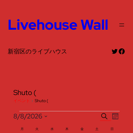
Livehouse Wall
Twitte
Fac
新宿区のライブハウス
Shuto (
イベント
Shuto (
イ
イ
イ
8/8/2026
検
カ
索
日
レ
ベ
ベ
ベ
イ
月
月曜日
火
火曜日
水
水曜日
木
木曜日
金
金曜日
土
土曜日
日
日曜日
ン