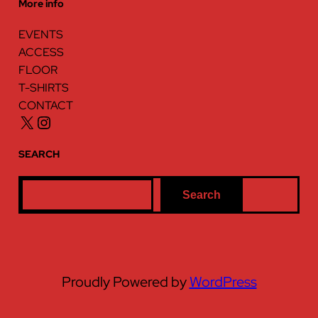
More info
EVENTS
ACCESS
FLOOR
T-SHIRTS
CONTACT
X
Instagram
SEARCH
S
Search
e
a
r
c
Proudly Powered by
WordPress
h