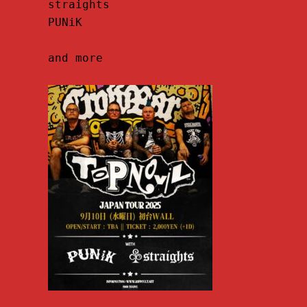
straights

PUNiK

and more
