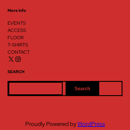
More info
EVENTS
ACCESS
FLOOR
T-SHIRTS
CONTACT
X
Instagram
SEARCH
S
Search
e
a
r
c
Proudly Powered by
WordPress