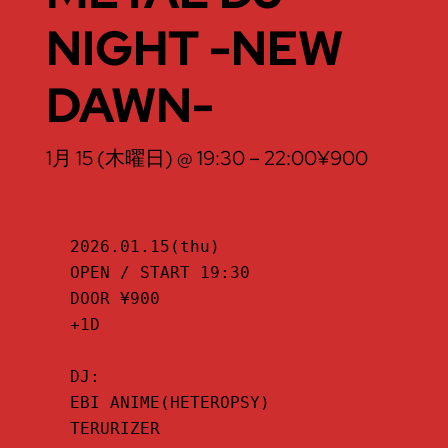
NIGHT -NEW
DAWN-
1月 15 (木曜日) @ 19:30
–
22:00
¥900
2026.01.15(thu)

OPEN / START 19:30

DOOR ¥900

+1D

DJ:

EBI ANIME(HETEROPSY)

TERURIZER
